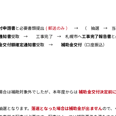
付申請書
と必要書類提出
( 郵送のみ ）
→ （ 抽選 → 当
通知書
受取 → 工事完了 → 札幌市へ
工事完了報告書
と
金交付額確定通知書
受取 →
補助金交付
（口座振込）
場合は補助対象外でしたが、
本年度からは
補助金交付決定前
抽選となります。
落選となった場合は補助金が出ません
ので、