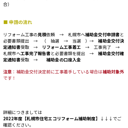
合）
■ 申請の流れ
リフォーム工事の
見積
依頼 → 札幌市へ
補助金交付申請書
と
必要書類提出 → （ 抽選 → 当選 ）→
補助金交付決
定通知書
受取 →
リフォーム工事着工
→ 工事完了 →
札幌市へ
工事完了報告書
と必要書類を提出 →
補助金交付確
定通知書
受取 →
補助金の口座入金
注意
：補助金交付決定前に工事着手している場合は
補助対象外
です！
詳細につきましては
2022年度【札幌市住宅エコリフォーム補助制度】
↓↓↓でご
確認ください。